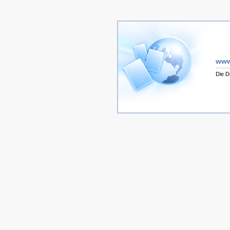
www
Die D